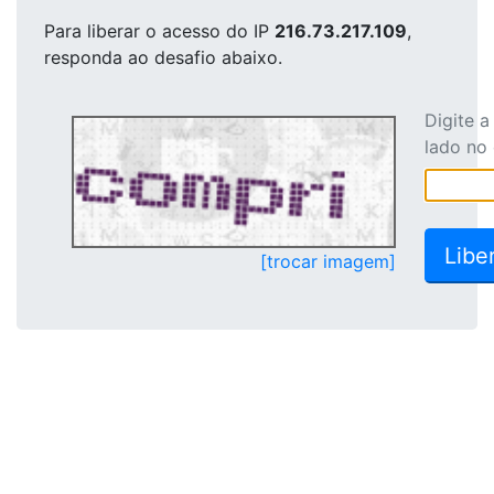
Para liberar o acesso
do IP
216.73.217.109
,
responda ao desafio abaixo.
Digite 
lado no
[trocar imagem]