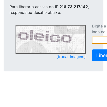
Para liberar o acesso
do IP
216.73.217.142
,
responda ao desafio abaixo.
Digite 
lado no
[trocar imagem]