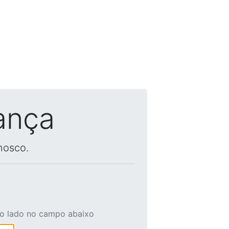
ança
nosco.
ao lado no campo abaixo