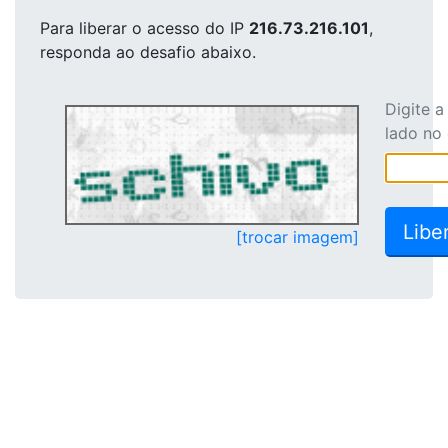
Para liberar o acesso
do IP
216.73.216.101
,
responda ao desafio abaixo.
Digite 
lado no
[trocar imagem]