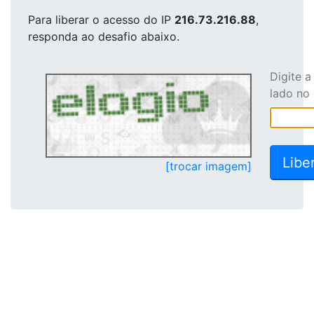
Para liberar o acesso
do IP
216.73.216.88
,
responda ao desafio abaixo.
Digite 
lado no
[trocar imagem]