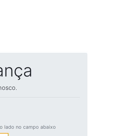
ança
nosco.
ao lado no campo abaixo