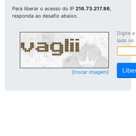
Para liberar o acesso
do IP
216.73.217.86
,
responda ao desafio abaixo.
Digite 
lado no
[trocar imagem]