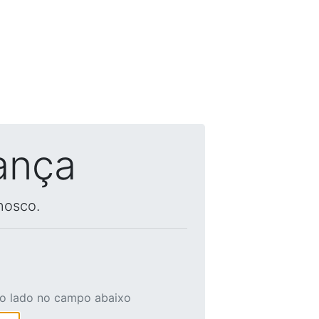
ança
nosco.
ao lado no campo abaixo