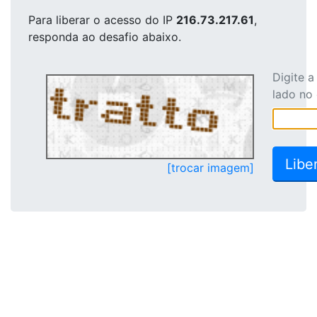
Para liberar o acesso
do IP
216.73.217.61
,
responda ao desafio abaixo.
Digite 
lado no
[trocar imagem]