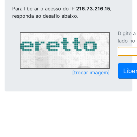
Para liberar o acesso
do IP
216.73.216.15
,
responda ao desafio abaixo.
Digite 
lado no
[trocar imagem]