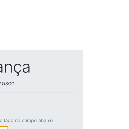
ança
nosco.
ao lado no campo abaixo