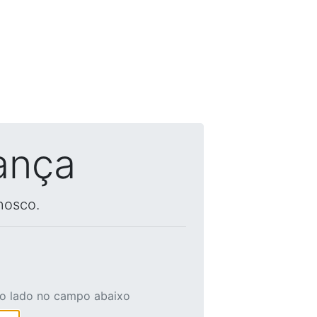
ança
nosco.
ao lado no campo abaixo