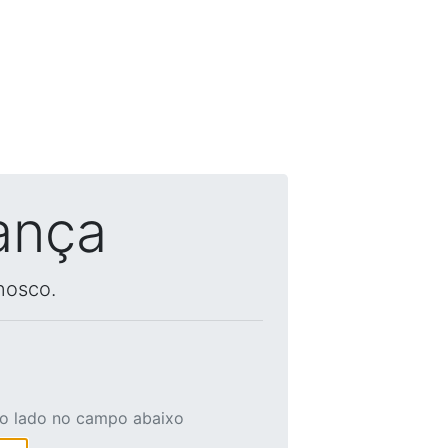
ança
nosco.
ao lado no campo abaixo