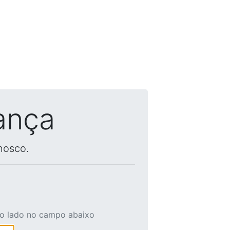
ança
nosco.
ao lado no campo abaixo