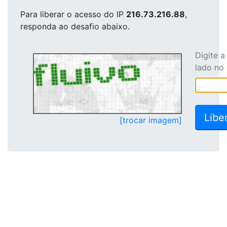
Para liberar o acesso
do IP
216.73.216.88
,
responda ao desafio abaixo.
Digite 
lado no
[trocar imagem]