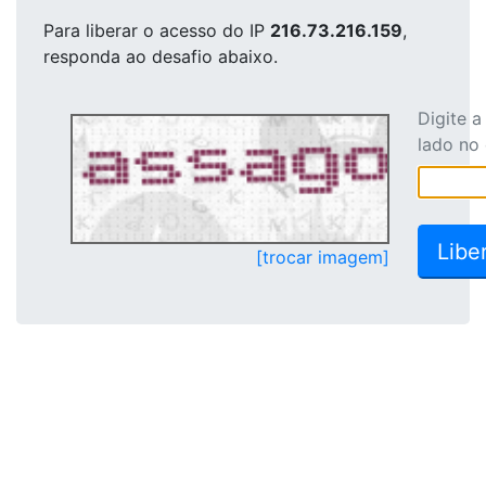
Para liberar o acesso
do IP
216.73.216.159
,
responda ao desafio abaixo.
Digite 
lado no
[trocar imagem]