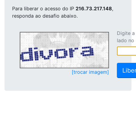
Para liberar o acesso
do IP
216.73.217.148
,
responda ao desafio abaixo.
Digite 
lado no
[trocar imagem]