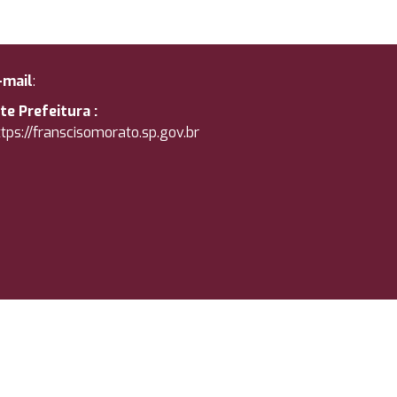
-mail
:
ite Prefeitura :
tps://
franscisomorato.sp.gov.br