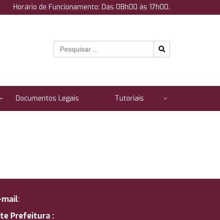
Horário de Funcionamento: Das 08h00 às 17h00.
Documentos Legais
Tutoriais
-mail
:
ite Prefeitura :