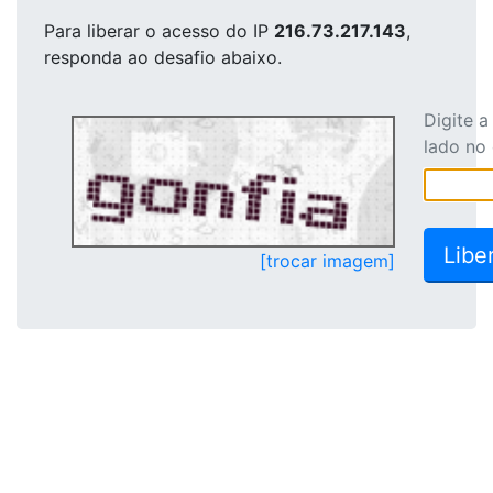
Para liberar o acesso
do IP
216.73.217.143
,
responda ao desafio abaixo.
Digite 
lado no
[trocar imagem]