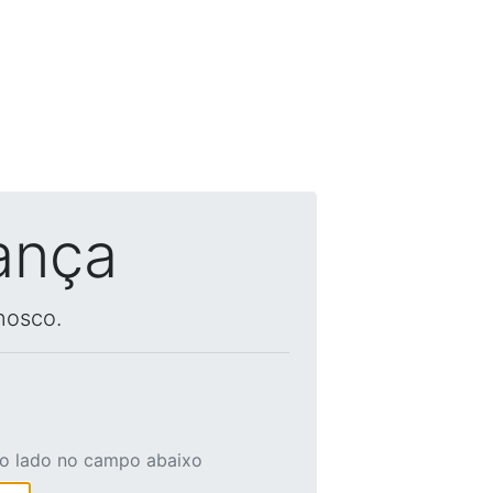
ança
nosco.
ao lado no campo abaixo