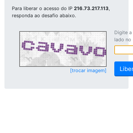
Para liberar o acesso
do IP
216.73.217.113
,
responda ao desafio abaixo.
Digite 
lado no
[trocar imagem]