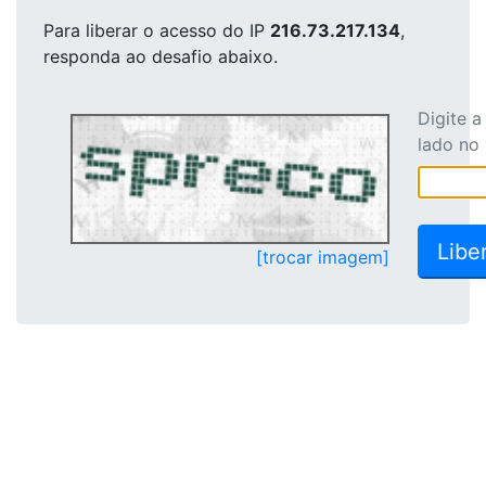
Para liberar o acesso
do IP
216.73.217.134
,
responda ao desafio abaixo.
Digite 
lado no
[trocar imagem]