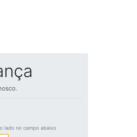
ança
nosco.
ao lado no campo abaixo