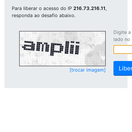
Para liberar o acesso
do IP
216.73.216.11
,
responda ao desafio abaixo.
Digite 
lado no
[trocar imagem]