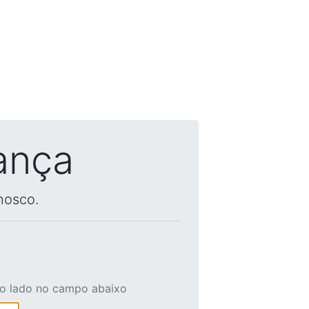
ança
nosco.
ao lado no campo abaixo